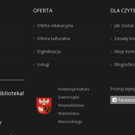
OFERTA
DLA CZYT
Oferta edukacyjna
Jak zosta
Oferta kulturalna
Zasady ko
Digitalizacja
Moje kont
Usługi
Blogosfer
Poznaj lepie
Instytucja Kultury
iblioteka!
Samorządu
Województwa
Warmińsko-
y
Mazurskiego