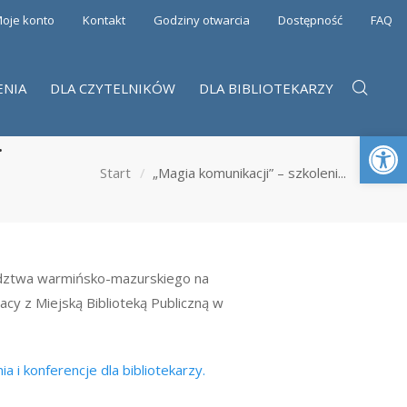
oje konto
Kontakt
Godziny otwarcia
Dostępność
FAQ
ENIA
DLA CZYTELNIKÓW
DLA BIBLIOTEKARZY
Otwórz 
.
Start
„Magia komunikacji” – szkoleni...
ództwa warmińsko-mazurskiego na
cy z Miejską Biblioteką Publiczną w
ia i konferencje dla bibliotekarzy.