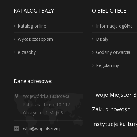
KATALOG I BAZY
O BIBLIOTECE
Katalog online
Informacje ogólne
Wykaz czasopism
Działy
e-zasoby
Godziny otwarcia
Regulaminy
Dane adresowe:
Twoje Miejsce? B
Wojewódzka Biblioteka
Publiczna, biuro: 10-117
Zakup nowości
Olsztyn, ul. 1 Maja 5
Instytucje kultur
wbp@wbp.olsztyn.pl