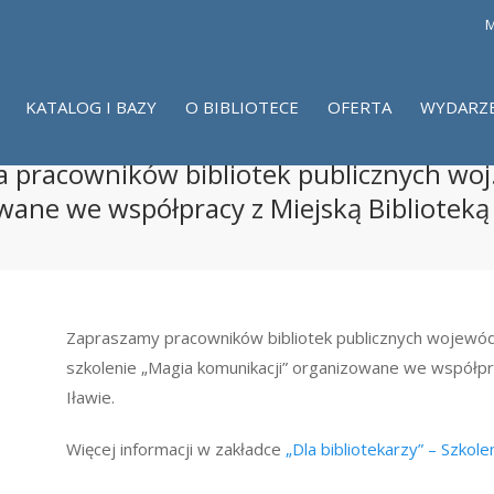
M
KATALOG I BAZY
O BIBLIOTECE
OFERTA
WYDARZ
la pracowników bibliotek publicznych woj
ane we współpracy z Miejską Biblioteką
Zapraszamy pracowników bibliotek publicznych wojew
szkolenie „Magia komunikacji” organizowane we współpra
Iławie.
Więcej informacji w zakładce
„Dla bibliotekarzy” – Szkolen