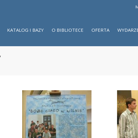
M
KATALOG I BAZY
O BIBLIOTECE
OFERTA
WYDARZ
”