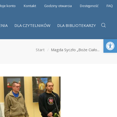
oje konto
Kontakt
Godziny otwarcia
Dostępność
FAQ
ENIA
DLA CZYTELNIKÓW
DLA BIBLIOTEKARZY
Otwórz 
Start
Magda Syczło „Boże Ciało...