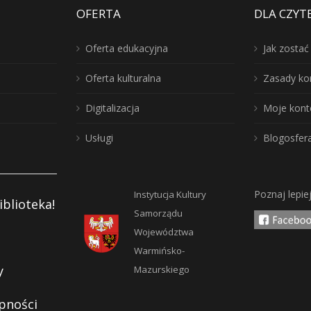
OFERTA
DLA CZYT
Oferta edukacyjna
Jak zosta
Oferta kulturalna
Zasady ko
Digitalizacja
Moje kont
Usługi
Blogosfer
Poznaj lepie
Instytucja Kultury
iblioteka!
Samorządu
Województwa
Warmińsko-
y
Mazurskiego
pności