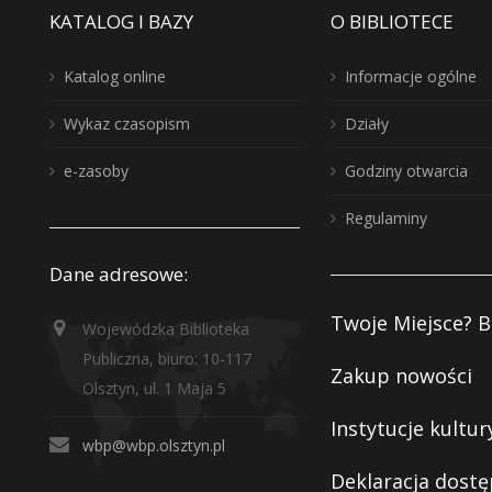
KATALOG I BAZY
O BIBLIOTECE
Katalog online
Informacje ogólne
Wykaz czasopism
Działy
e-zasoby
Godziny otwarcia
Regulaminy
Dane adresowe:
Twoje Miejsce? B
Wojewódzka Biblioteka
Publiczna, biuro: 10-117
Zakup nowości
Olsztyn, ul. 1 Maja 5
Instytucje kultur
wbp@wbp.olsztyn.pl
Deklaracja dostę