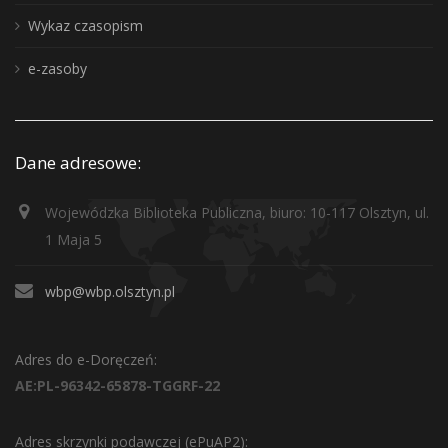
Wykaz czasopism
e-zasoby
Dane adresowe:
Wojewódzka Biblioteka Publiczna, biuro: 10-117 Olsztyn, ul.
1 Maja 5
wbp@wbp.olsztyn.pl
Adres do e-Doręczeń:
AE:PL-96342-65878-TGGRF-22
Adres skrzynki podawczej (ePuAP2):