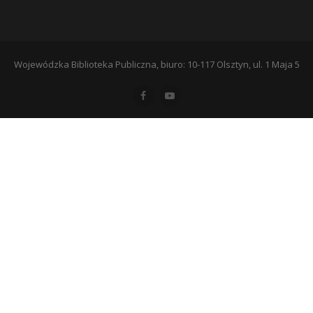
Wojewódzka Biblioteka Publiczna, biuro: 10-117 Olsztyn, ul. 1 Maja 5