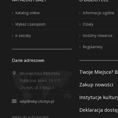
Katalog online
Informacje ogólne
Wykaz czasopism
Działy
e-zasoby
Godziny otwarcia
Regulaminy
Dane adresowe:
Twoje Miejsce? B
Wojewódzka Biblioteka
Publiczna, biuro: 10-117
Zakup nowości
Olsztyn, ul. 1 Maja 5
Instytucje kultur
wbp@wbp.olsztyn.pl
Deklaracja dostę
Adres do e-Doręczeń: