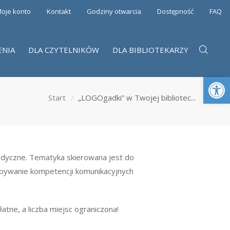
oje konto
Kontakt
Godziny otwarcia
Dostępność
FAQ
ENIA
DLA CZYTELNIKÓW
DLA BIBLIOTEKARZY
Otwórz 
Start
„LOGOgadki” w Twojej bibliotec...
edyczne. Tematyka skierowana jest do
abywanie kompetencji komunikacyjnych
tne, a liczba miejsc ograniczona!