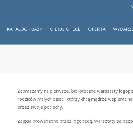
M
KATALOG I BAZY
O BIBLIOTECE
OFERTA
WYDARZ
Zapraszamy na pierwsze, biblioteczne warsztaty logop
rodziców małych dzieci, którzy chcą mądrze wspierać n
przez swoje pociechy.
Zajęcia prowadzone przez logopedę. Warsztaty są bezpła