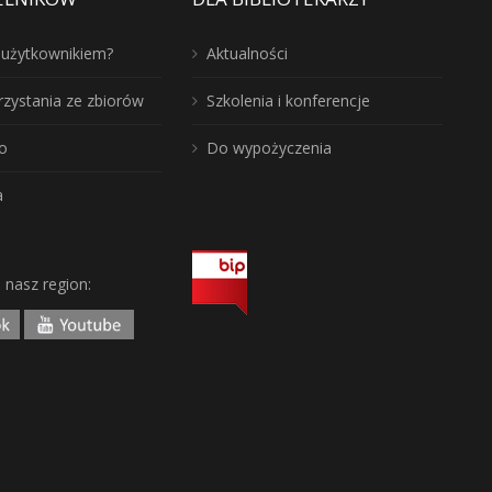
ć użytkownikiem?
Aktualności
rzystania ze zbiorów
Szkolenia i konferencje
o
Do wypożyczenia
a
j nasz region: