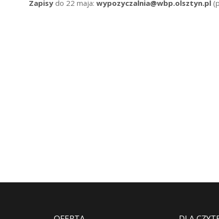
Zapisy
do 22 maja:
wypozyczalnia@wbp.olsztyn.pl
(p
OFERTA
DLA CZYT