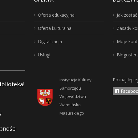
Oferta edukacyjna
Jak zosta
Oferta kulturalna
Zasady ko
Digitalizacja
Moje kont
Usługi
Blogosfer
Poznaj lepie
Instytucja Kultury
iblioteka!
Samorządu
Województwa
Warmińsko-
y
Mazurskiego
pności