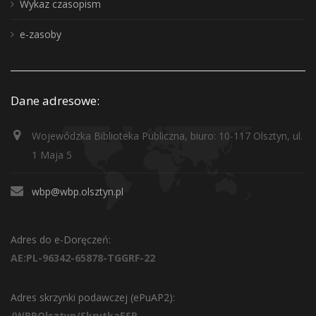
Wykaz czasopism
e-zasoby
Dane adresowe:
Wojewódzka Biblioteka Publiczna, biuro: 10-117 Olsztyn, ul.
1 Maja 5
wbp@wbp.olsztyn.pl
Adres do e-Doręczeń:
AE:PL-96342-65878-TGGRF-22
Adres skrzynki podawczej (ePuAP2):
/WBPOlsztyn/SkrytkaESP