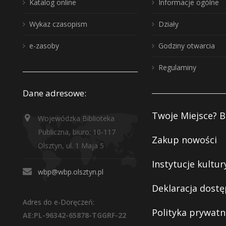
Katalog online
Informacje ogólne
Wykaz czasopism
Działy
e-zasoby
Godziny otwarcia
Regulaminy
Dane adresowe:
Twoje Miejsce? B
Wojewódzka Biblioteka
Publiczna, biuro: 10-117
Zakup nowości
Olsztyn, ul. 1 Maja 5
Instytucje kultur
wbp@wbp.olsztyn.pl
Deklaracja dostę
Adres do e-Doręczeń:
Polityka prywatn
AE:PL-96342-65878-TGGRF-22