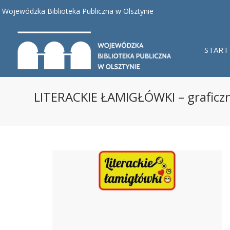
Wojewódzka Biblioteka Publiczna w Olsztynie
START
LITERACKIE ŁAMIGŁÓWKI – graficzn