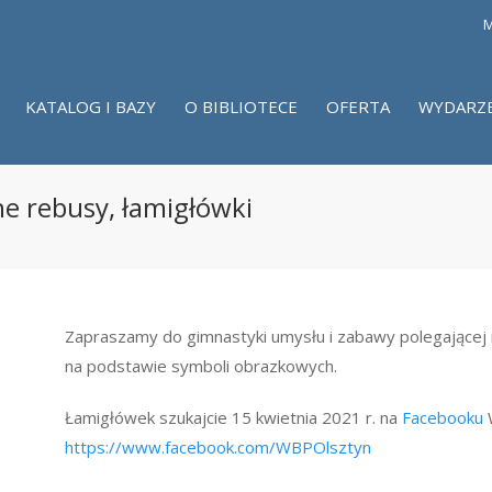
M
KATALOG I BAZY
O BIBLIOTECE
OFERTA
WYDARZ
e rebusy, łamigłówki
Zapraszamy do gimnastyki umysłu i zabawy polegającej 
na podstawie symboli obrazkowych.
Łamigłówek szukajcie 15 kwietnia 2021 r. na
Facebooku
https://www.facebook.com/WBPOlsztyn