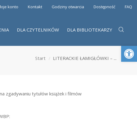
oje konto
Kontakt
Godziny otwarcia
Dostępność
FAQ
ENIA
DLA CZYTELNIKÓW
DLA BIBLIOTEKARZY
Otwórz 
Start
LITERACKIE ŁAMIGŁÓWKI – ...
na zgadywaniu tytułów książek i filmów
WBP: