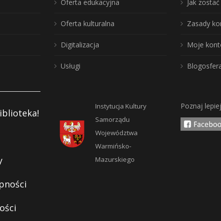
Oferta edukacyjna
Jak zosta
Oferta kulturalna
Zasady ko
Digitalizacja
Moje kont
Usługi
Blogosfer
Poznaj lepie
Instytucja Kultury
iblioteka!
Samorządu
Województwa
Warmińsko-
y
Mazurskiego
pności
ości