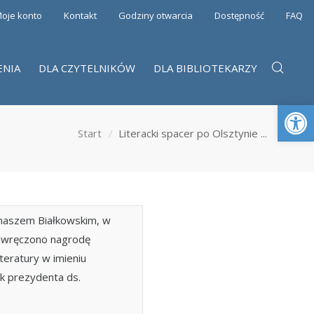
oje konto
Kontakt
Godziny otwarcia
Dostępność
FAQ
ENIA
DLA CZYTELNIKÓW
DLA BIBLIOTEKARZY
Otwórz 
Start
Literacki spacer po Olsztynie ...
maszem Białkowskim, w
i wręczono nagrodę
teratury w imieniu
k prezydenta ds.