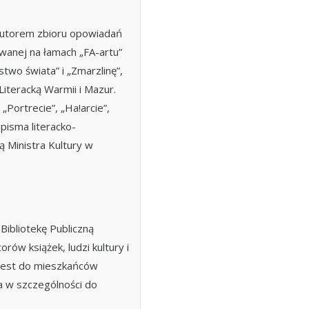
, autorem zbioru opowiadań
owanej na łamach „FA-artu”
two świata” i „Zmarzlinę”,
iteracką Warmii i Mazur.
 „Portrecie”, „Ha!arcie”,
pisma literacko-
ą Ministra Kultury w
ibliotekę Publiczną
rów książek, ludzi kultury i
 jest do mieszkańców
 w szczególności do