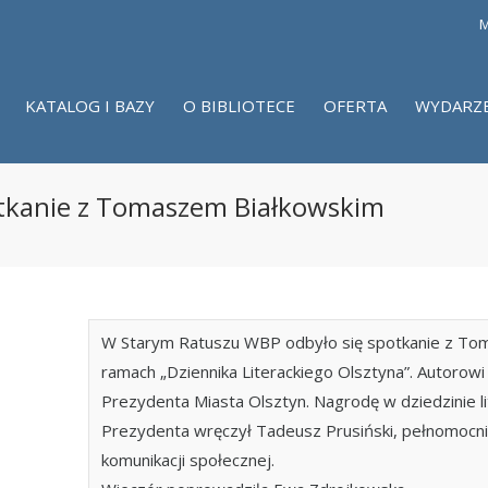
M
KATALOG I BAZY
O BIBLIOTECE
OFERTA
WYDARZ
potkanie z Tomaszem Białkowskim
W Starym Ratuszu WBP odbyło się spotkanie z To
ramach „Dziennika Literackiego Olsztyna”. Autorow
Prezydenta Miasta Olsztyn. Nagrodę w dziedzinie li
Prezydenta wręczył Tadeusz Prusiński, pełnomocni
komunikacji społecznej.