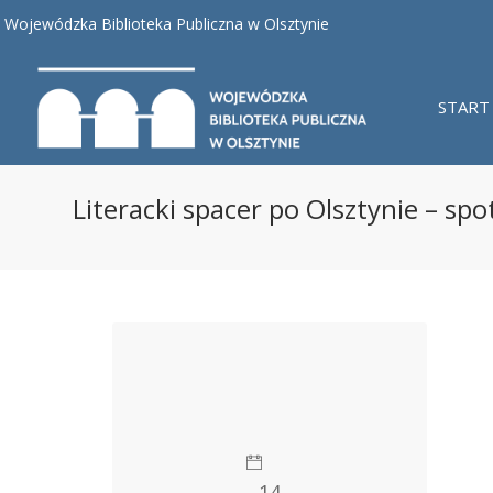
Wojewódzka Biblioteka Publiczna w Olsztynie
START
Literacki spacer po Olsztynie – s
14