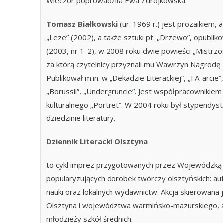
Wieczór poprowadziła Ewa Zdrojkowska.
Tomasz Białkowski
(ur. 1969 r.) jest prozaikiem
„Leze” (2002), a także sztuki pt. „Drzewo”, opublik
(2003, nr 1-2), w 2008 roku dwie powieści „Mistrzos
za którą czytelnicy przyznali mu Wawrzyn Nagrodę L
Publikował m.in. w „Dekadzie Literackiej”, „FA-arcie”,
„Borussii”, „Undergruncie”. Jest współpracownikiem 
kulturalnego „Portret”. W 2004 roku był stypendyst
dziedzinie literatury.
Dziennik Literacki Olsztyna
to cykl imprez przygotowanych przez Wojewódzką B
popularyzujących dorobek twórczy olsztyńskich: auto
nauki oraz lokalnych wydawnictw. Akcja skierowana
Olsztyna i województwa warmińsko-mazurskiego, a
młodzieży szkół średnich.