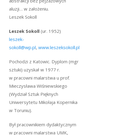
abstrakcji bez pejzażowych
aluzji… w założeniu.
Leszek Sokoll
Leszek Sokoll
(ur. 1952)
leszek-
sokoll@wp.pl
,
www.leszeksokoll.pl
Pochodzi z Katowic. Dyplom (mgr
sztuki) uzyskał w 1977 r.
w pracowni malarstwa u prof.
Mieczysława Wiśniewskiego
(Wydział Sztuk Pięknych
Uniwersytetu Mikołaja Kopernika
w Toruniu).
Był pracownikiem dydaktycznym
w pracowni malarstwa UMK,