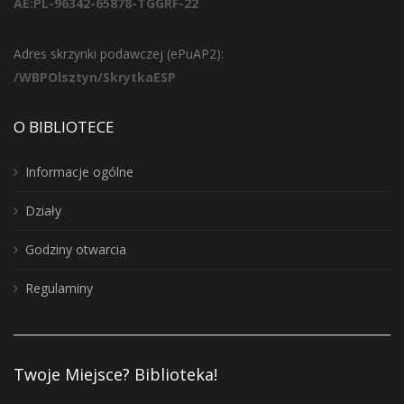
AE:PL-96342-65878-TGGRF-22
Adres skrzynki podawczej (ePuAP2):
/WBPOlsztyn/SkrytkaESP
O BIBLIOTECE
Informacje ogólne
Działy
Godziny otwarcia
Regulaminy
Twoje Miejsce? Biblioteka!