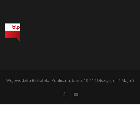
Wojewódzka Biblioteka Publiczna, biuro: 10-117 Olsztyn, ul. 1 Maja 5