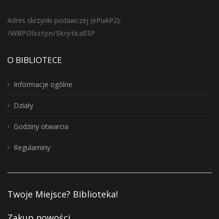
Adres skrzynki podawczej (ePuAP2):
/WBPOlsztyn/SkrytkaESP
O BIBLIOTECE
Informacje ogólne
Działy
Godziny otwarcia
Regulaminy
Twoje Miejsce? Biblioteka!
Zakup nowości