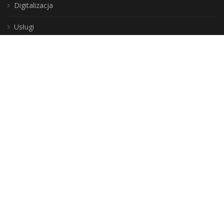
Digitalizacja
Usługi
Instytucja Kultury
Samorządu Województwa
Warmińsko-Mazurskiego
DLA CZYTELNIKÓW
Jak zostać użytkownikiem?
Zasady korzystania ze zbiorów
Moje konto