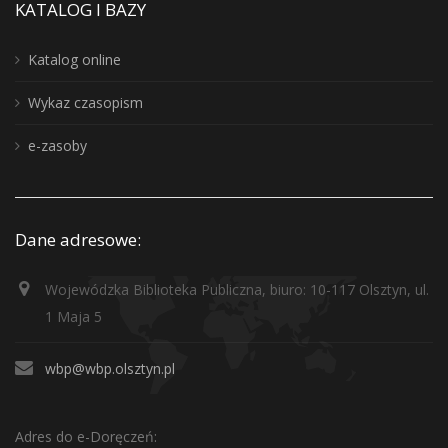
KATALOG I BAZY
Katalog online
Wykaz czasopism
e-zasoby
Dane adresowe:
Wojewódzka Biblioteka Publiczna, biuro: 10-117 Olsztyn, ul.
1 Maja 5
wbp@wbp.olsztyn.pl
Adres do e-Doręczeń: