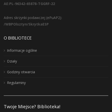
AE:PL-96342-65878-TGGRF-22
Adres skrzynki podawczej (ePuAP2):
/WBPOlsztyn/SkrytkaESP
O BIBLIOTECE
Informacje ogólne
Działy
Godziny otwarcia
Regulaminy
Twoje Miejsce? Biblioteka!