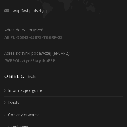
wbp@wbp.olsztyn.pl
Adres do e-Doręczeń:
AE:PL-96342-65878-TGGRF-22
Adres skrzynki podawczej (ePuAP2):
/WBPOlsztyn/SkrytkaESP
O BIBLIOTECE
Informacje ogólne
Działy
Godziny otwarcia
Regulaminy