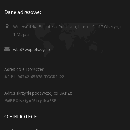
Dane adresowe:
Wojewódzka Biblioteka Publiczna, biuro: 10-117 Olsztyn, ul.
1 Maja 5
wbp@wbp.olsztyn.pl
Adres do e-Doręczeń:
AE:PL-96342-65878-TGGRF-22
Adres skrzynki podawczej (ePuAP2):
/WBPOlsztyn/SkrytkaESP
O BIBLIOTECE