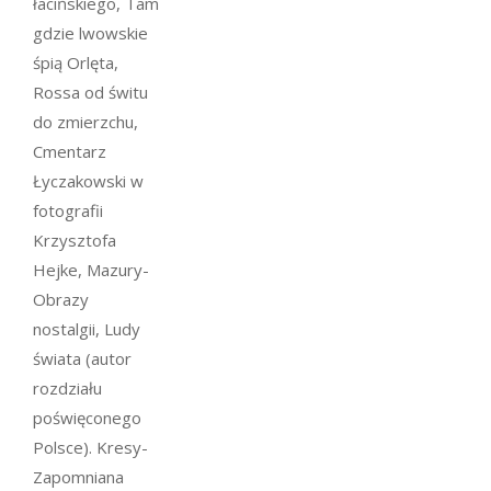
łacińskiego, Tam
gdzie lwowskie
śpią Orlęta,
Rossa od świtu
do zmierzchu,
Cmentarz
Łyczakowski w
fotografii
Krzysztofa
Hejke, Mazury-
Obrazy
nostalgii, Ludy
świata (autor
rozdziału
poświęconego
Polsce). Kresy-
Zapomniana