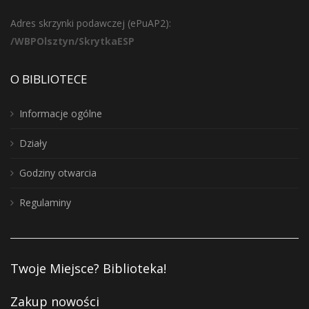
Adres skrzynki podawczej (ePuAP2):
/WBPOlsztyn/SkrytkaESP
O BIBLIOTECE
Informacje ogólne
Działy
Godziny otwarcia
Regulaminy
Twoje Miejsce? Biblioteka!
Zakup nowości