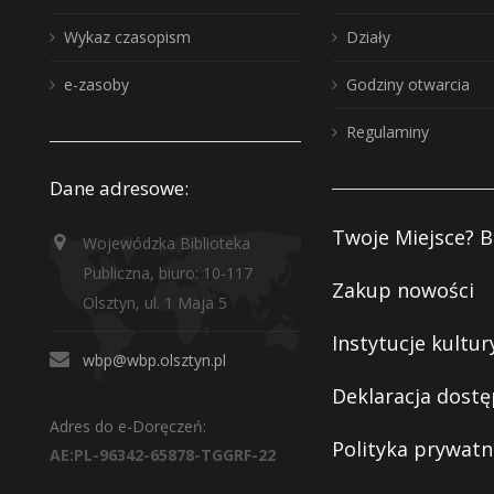
Wykaz czasopism
Działy
e-zasoby
Godziny otwarcia
Regulaminy
Dane adresowe:
Twoje Miejsce? B
Wojewódzka Biblioteka
Publiczna, biuro: 10-117
Zakup nowości
Olsztyn, ul. 1 Maja 5
Instytucje kultur
wbp@wbp.olsztyn.pl
Deklaracja dostę
Adres do e-Doręczeń:
Polityka prywatn
AE:PL-96342-65878-TGGRF-22