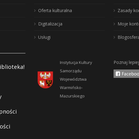
Oferta kulturalna
Zasady ko
Digitalizacja
Moje kont
Usługi
Blogosfer
Poznaj lepie
Instytucja Kultury
iblioteka!
Samorządu
Województwa
Warmińsko-
y
Mazurskiego
pności
ości