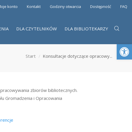
oje konto
Kontakt
Godziny otwarcia
Dostępność
FAQ
ENIA
DLA CZYTELNIKÓW
DLA BIBLIOTEKARZY
Otwórz 
Start
Konsultacje dotyczące opracowy...
opracowywania zbiorów bibliotecznych.
iału Gromadzenia i Opracowania
erencje