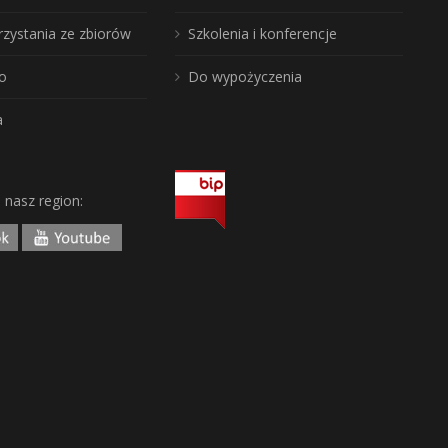
rzystania ze zbiorów
Szkolenia i konferencje
o
Do wypożyczenia
a
j nasz region: