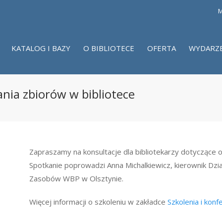
M
KATALOG I BAZY
O BIBLIOTECE
OFERTA
WYDARZ
nia zbiorów w bibliotece
Zapraszamy na konsultacje dla bibliotekarzy dotyczące 
Spotkanie poprowadzi Anna Michalkiewicz, kierownik Dz
Zasobów WBP w Olsztynie.
Więcej informacji o szkoleniu w zakładce
Szkolenia i konf