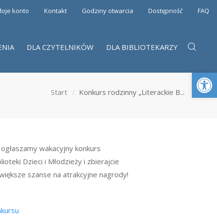
oje konto
Kontakt
Godziny otwarcia
Dostępność
FAQ
ENIA
DLA CZYTELNIKÓW
DLA BIBLIOTEKARZY
Otwórz 
Start
Konkurs rodzinny „Literackie B...
e ogłaszamy wakacyjny konkurs
ioteki Dzieci i Młodzieży i zbierajcie
większe szanse na atrakcyjne nagrody!
nkursu