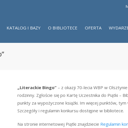
M
KATALOG I BAZY
O BIBLIOTECE
OFERTA
WYDARZ
o”
„Literackie Bingo”
– z okazji 70-lecia WBP w Olsztyni
rodzinny. Zgłoście się po Kartę Uczestnika do Piątki – Bibl
punkty za wypożyczone książki. Im więcej punktów, tym 
Szczegóły i regulamin konkursu dostępne w bibliotece.
Na stronie internetowej Piątki znajdziecie
Regulamin ko