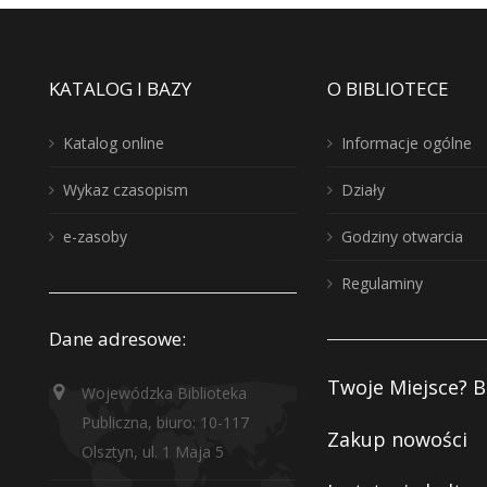
KATALOG I BAZY
O BIBLIOTECE
Katalog online
Informacje ogólne
Wykaz czasopism
Działy
e-zasoby
Godziny otwarcia
Regulaminy
Dane adresowe:
Twoje Miejsce? B
Wojewódzka Biblioteka
Publiczna, biuro: 10-117
Zakup nowości
Olsztyn, ul. 1 Maja 5