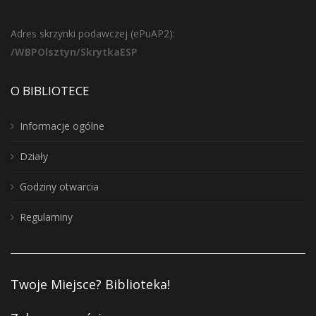
Adres skrzynki podawczej (ePuAP2):
/WBPOlsztyn/SkrytkaESP
O BIBLIOTECE
Informacje ogólne
Działy
Godziny otwarcia
Regulaminy
Twoje Miejsce? Biblioteka!