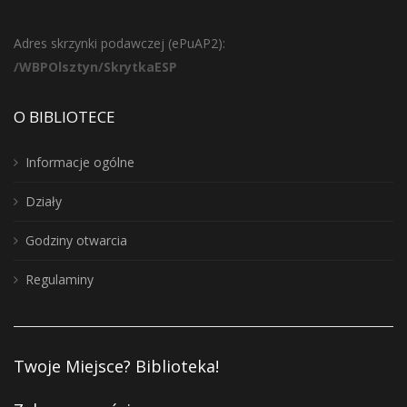
Adres skrzynki podawczej (ePuAP2):
/WBPOlsztyn/SkrytkaESP
O BIBLIOTECE
Informacje ogólne
Działy
Godziny otwarcia
Regulaminy
Twoje Miejsce? Biblioteka!