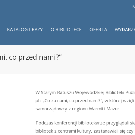
M
KATALOG I BAZY
O BIBLIOTECE
OFERTA
WYDARZ
i, co przed nami?”
W Starym Ratuszu Wojewódzkiej Biblioteki Publi
ph. „Co za nami, co przed nami?”, w której wzięli 
samorządowcy z regionu Warmii i Mazur.
Podczas konferencji bibliotekarze przyglądali s
bibliotek z centrami kultury, zastanawiali się czy