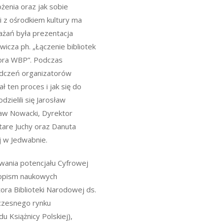
ożenia oraz jak sobie
ki z ośrodkiem kultury ma
ważań była prezentacja
icza ph. „Łączenie bibliotek
tora WBP”. Podczas
adczeń organizatorów
ał ten proces i jak się do
zielili się Jarosław
ław Nowacki, Dyrektor
Stare Juchy oraz Danuta
j w Jedwabnie.
wania potencjału Cyfrowej
asopism naukowych
ora Biblioteki Narodowej ds.
łczesnego rynku
 Książnicy Polskiej),