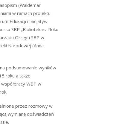
zasopism (Waldemar
aniami w ramach projektu
rum Edukacji i Inicjatyw
kursu SBP „Bibliotekarz Roku
Zarządu Okręgu SBP w
oteki Narodowej (Anna
su na podsumowanie wyników
015 roku a także
ty współpracy WBP w
rok.
opełnione przez rozmowy w
zującą wymianę doświadczeń
stie.