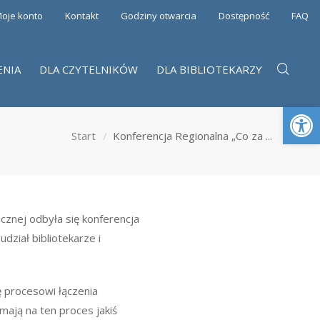
oje konto
Kontakt
Godziny otwarcia
Dostępność
FAQ
ENIA
DLA CZYTELNIKÓW
DLA BIBLIOTEKARZY
Otwórz 
Start
Konferencja Regionalna „Co za ...
cznej odbyła się konferencja
udział bibliotekarze i
ię procesowi łączenia
 mają na ten proces jakiś