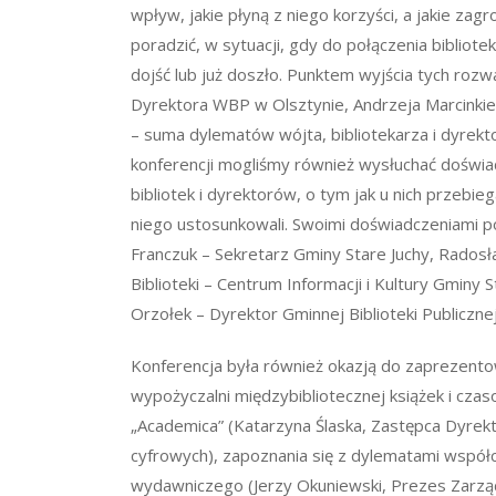
wpływ, jakie płyną z niego korzyści, a jakie zagr
poradzić, w sytuacji, gdy do połączenia bibliote
dojść lub już doszło. Punktem wyjścia tych roz
Dyrektora WBP w Olsztynie, Andrzeja Marcinkiew
– suma dylematów wójta, bibliotekarza i dyrek
konferencji mogliśmy również wysłuchać doświ
bibliotek i dyrektorów, o tym jak u nich przebieg
niego ustosunkowali. Swoimi doświadczeniami pod
Franczuk – Sekretarz Gminy Stare Juchy, Rados
Biblioteki – Centrum Informacji i Kultury Gminy 
Orzołek – Dyrektor Gminnej Biblioteki Publiczne
Konferencja była również okazją do zaprezento
wypożyczalni międzybibliotecznej książek i cz
„Academica” (Katarzyna Ślaska, Zastępca Dyrekt
cyfrowych), zapoznania się z dylematami wspó
wydawniczego (Jerzy Okuniewski, Prezes Zarządu