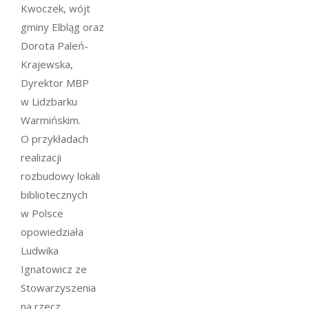
Kwoczek, wójt
gminy Elbląg oraz
Dorota Paleń-
Krajewska,
Dyrektor MBP
w Lidzbarku
Warmińskim.
O przykładach
realizacji
rozbudowy lokali
bibliotecznych
w Polsce
opowiedziała
Ludwika
Ignatowicz ze
Stowarzyszenia
na rzecz