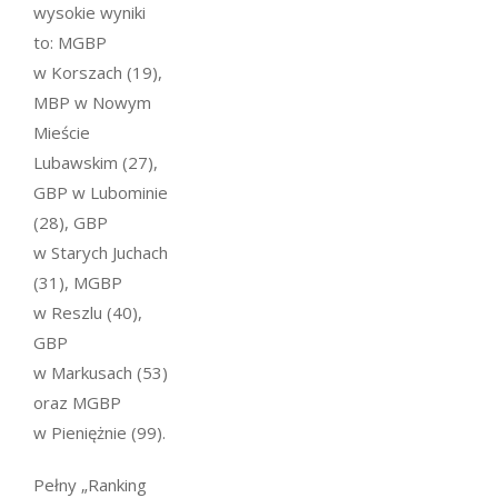
wysokie wyniki
to: MGBP
w Korszach (19),
MBP w Nowym
Mieście
Lubawskim (27),
GBP w Lubominie
(28), GBP
w Starych Juchach
(31), MGBP
w Reszlu (40),
GBP
w Markusach (53)
oraz MGBP
w Pieniężnie (99).
Pełny „Ranking