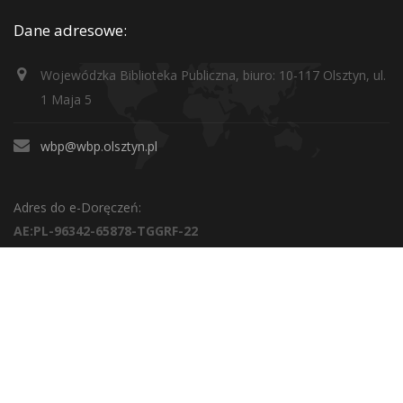
Dane adresowe:
Wojewódzka Biblioteka Publiczna, biuro: 10-117 Olsztyn, ul.
1 Maja 5
wbp@wbp.olsztyn.pl
Adres do e-Doręczeń:
AE:PL-96342-65878-TGGRF-22
Adres skrzynki podawczej (ePuAP2):
/WBPOlsztyn/SkrytkaESP
O BIBLIOTECE
Informacje ogólne