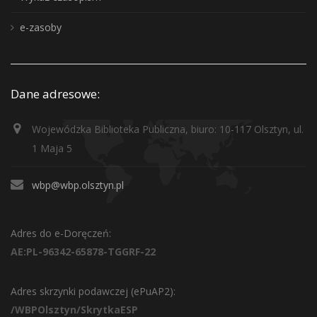
e-zasoby
Dane adresowe:
Wojewódzka Biblioteka Publiczna, biuro: 10-117 Olsztyn, ul.
1 Maja 5
wbp@wbp.olsztyn.pl
Adres do e-Doręczeń:
AE:PL-96342-65878-TGGRF-22
Adres skrzynki podawczej (ePuAP2):
/WBPOlsztyn/SkrytkaESP