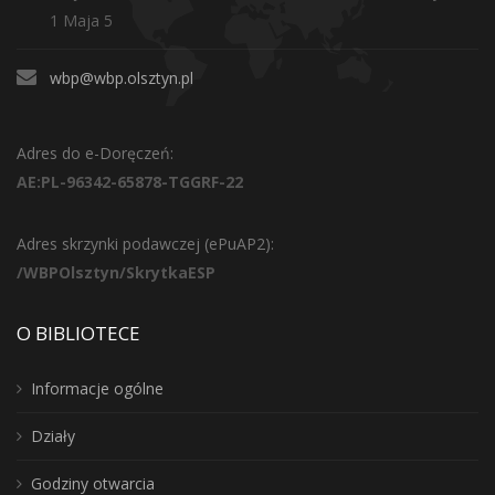
1 Maja 5
wbp@wbp.olsztyn.pl
Adres do e-Doręczeń:
AE:PL-96342-65878-TGGRF-22
Adres skrzynki podawczej (ePuAP2):
/WBPOlsztyn/SkrytkaESP
O BIBLIOTECE
Informacje ogólne
Działy
Godziny otwarcia