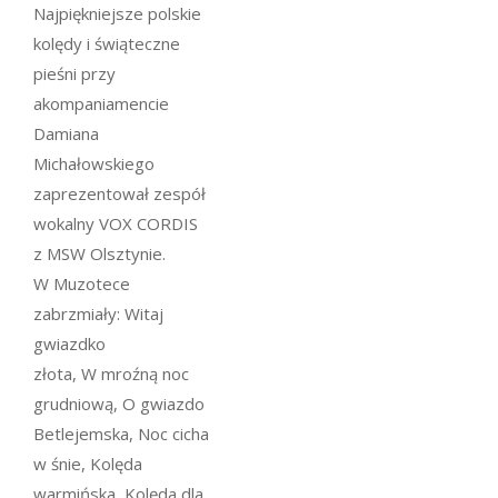
Najpiękniejsze polskie
kolędy i świąteczne
pieśni przy
akompaniamencie
Damiana
Michałowskiego
zaprezentował zespół
wokalny VOX CORDIS
z MSW Olsztynie.
W Muzotece
zabrzmiały:
Witaj
gwiazdko
złota
,
W mroźną noc
grudniową
,
O gwiazdo
Betlejemska
,
Noc cicha
w śnie
,
Kolęda
warmińska
,
Kolęda dla