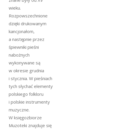
znane były od XV
wieku.
Rozpowszechnione
dzięki drukowanym
kancjonałom,
a następnie przez
śpiewniki pieśni
nabożnych
wykonywane są
w okresie grudnia
i stycznia. W pieśniach
tych słychać elementy
polskiego folkloru
i polskie instrumenty
muzyczne.
W księgozbiorze
Muzoteki znajduje się