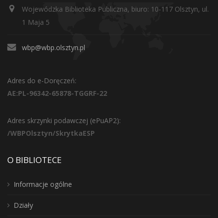
Wojewódzka Biblioteka Publiczna, biuro: 10-117 Olsztyn, ul.
1 Maja 5
wbp@wbp.olsztyn.pl
Adres do e-Doręczeń:
AE:PL-96342-65878-TGGRF-22
Adres skrzynki podawczej (ePuAP2):
/WBPOlsztyn/SkrytkaESP
O BIBLIOTECE
Informacje ogólne
Działy