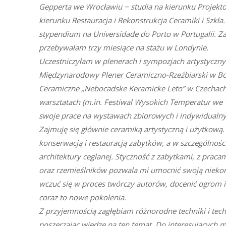
Gepperta we Wrocławiu − studia na kierunku Projekt
kierunku Restauracja i Rekonstrukcja Ceramiki i Szkł
stypendium na Universidade do Porto w Portugalii. 
przebywałam trzy miesiące na stażu w Londynie.
Uczestniczyłam w plenerach i sympozjach artystycznych
Międzynarodowy Plener Ceramiczno-Rzeźbiarski w B
Ceramiczne „Nebocadske Keramicke Leto” w Czechach),
warsztatach (m.in. Festiwal Wysokich Temperatur we
swoje prace na wystawach zbiorowych i indywidualnyc
Zajmuję się głównie ceramiką artystyczną i użytkową. 
konserwacją i restauracją zabytków, a w szczególnoś
architektury ceglanej. Styczność z zabytkami, z prac
oraz rzemieślników pozwala mi umocnić swoją niekońc
wczuć się w proces twórczy autorów, docenić ogrom i
coraz to nowe pokolenia.
Z przyjemnością zagłębiam różnorodne techniki i tech
poszerzając wiedzę na ten temat. Do interesujących 