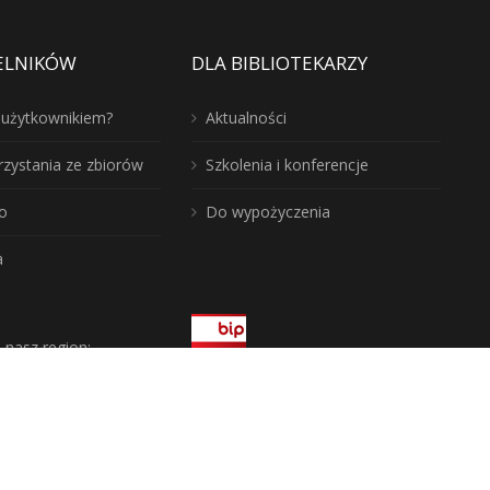
ELNIKÓW
DLA BIBLIOTEKARZY
ć użytkownikiem?
Aktualności
rzystania ze zbiorów
Szkolenia i konferencje
o
Do wypożyczenia
a
j nasz region: