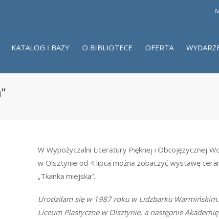
M
KATALOG I BAZY
O BIBLIOTECE
OFERTA
WYDARZ
”
W Wypożyczalni Literatury Pięknej i Obcojęzycznej Woj
w Olsztynie od 4 lipca można zobaczyć wystawę cerami
„Tkanka miejska”.
Urodziłam się w 1987 roku w Lidzbarku Warmiński
Liceum Plastyczne w Olsztynie, a następnie Akademię