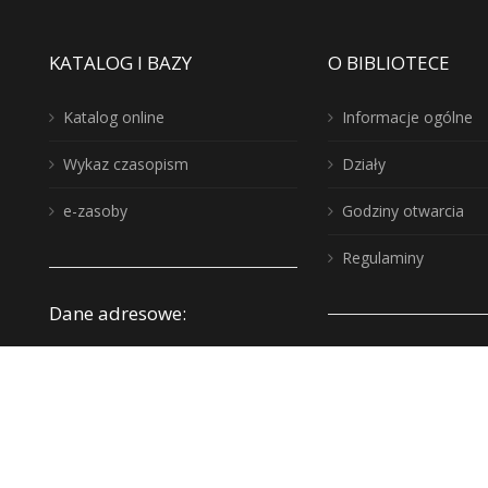
KATALOG I BAZY
O BIBLIOTECE
Katalog online
Informacje ogólne
Wykaz czasopism
Działy
e-zasoby
Godziny otwarcia
Regulaminy
Dane adresowe:
Twoje Miejsce? B
Wojewódzka Biblioteka
Publiczna, biuro: 10-117
Zakup nowości
Olsztyn, ul. 1 Maja 5
Instytucje kultur
wbp@wbp.olsztyn.pl