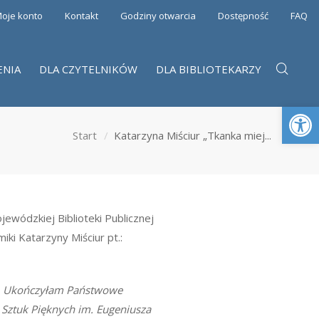
oje konto
Kontakt
Godziny otwarcia
Dostępność
FAQ
ENIA
DLA CZYTELNIKÓW
DLA BIBLIOTEKARZY
Otwórz 
Start
Katarzyna Miściur „Tkanka miej...
ewódzkiej Biblioteki Publicznej
ki Katarzyny Miściur pt.:
m. Ukończyłam Państwowe
 Sztuk Pięknych im. Eugeniusza