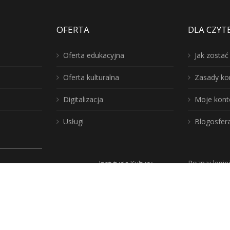
OFERTA
DLA CZYT
Oferta edukacyjna
Jak zosta
Oferta kulturalna
Zasady ko
Digitalizacja
Moje kont
Usługi
Blogosfer
Poznaj lepie
Instytucja Kultury
iblioteka!
Samorządu
Województwa
Warmińsko-
y
Mazurskiego