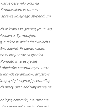
owanie Ceramiki oraz na
a. Studiowałam w ramach
Za sprawą kolejnego stypendium
 w kraju i za granicą (m.in. 48
olesławcu, Sympozjum
 a także w wielu festiwalach i
 Wrocławiu). Prezentowałam
h w kraju oraz za granicą.
Ponadto interesuję się
ci obiektów ceramicznych oraz
ami innych ceramików, artystów
zącą się fascynację ceramiką,
ch pracy oraz oddziaływanie na
nologię ceramiki, nieustannie
mnie zagadnień należy również