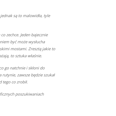
 jednak są to malowidła, tyle
.
 co zechce. Jeden bajecznie
wieniem być może wysłucha
skimi mostami. Zresztą jakie to
żają, to sztuka właśnie.
o go natchnie i skłoni do
a rutynie, zawsze będzie szukał
tego co zrobił.
aficznych poszukiwaniach