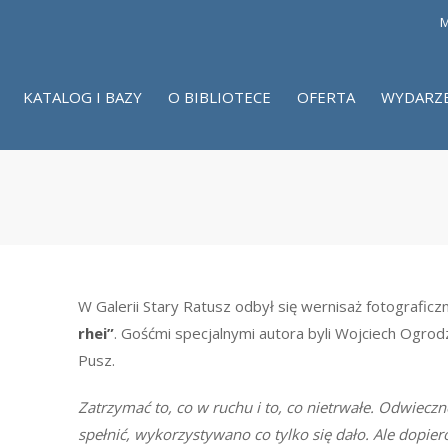
M
KATALOG I BAZY
O BIBLIOTECE
OFERTA
WYDARZ
W Galerii Stary Ratusz odbył się wernisaż fotograficz
rhei”
. Gośćmi specjalnymi autora byli Wojciech Ogrodz
Pusz.
Zatrzymać to, co w ruchu i to, co nietrwałe. Odwieczn
spełnić, wykorzystywano co tylko się dało. Ale dopiero 