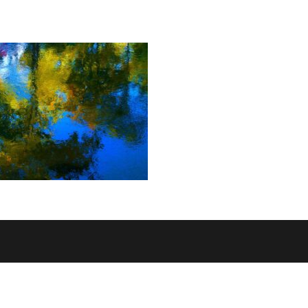
ELNIKÓW
DLA BIBLIOTEKARZY
ć użytkownikiem?
Aktualności