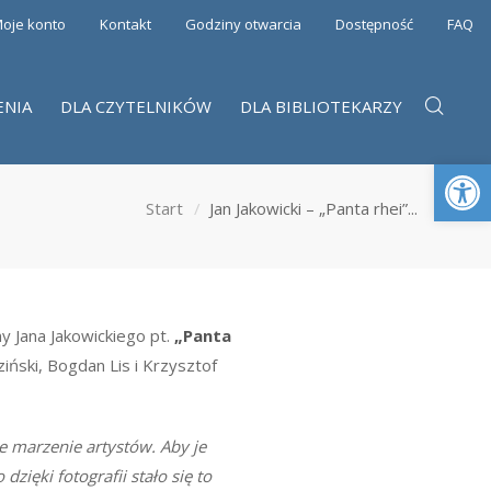
oje konto
Kontakt
Godziny otwarcia
Dostępność
FAQ
ENIA
DLA CZYTELNIKÓW
DLA BIBLIOTEKARZY
Otwórz 
Start
Jan Jakowicki – „Panta rhei”...
ny Jana Jakowickiego pt.
„Panta
iński, Bogdan Lis i Krzysztof
e marzenie artystów. Aby je
dzięki fotografii stało się to