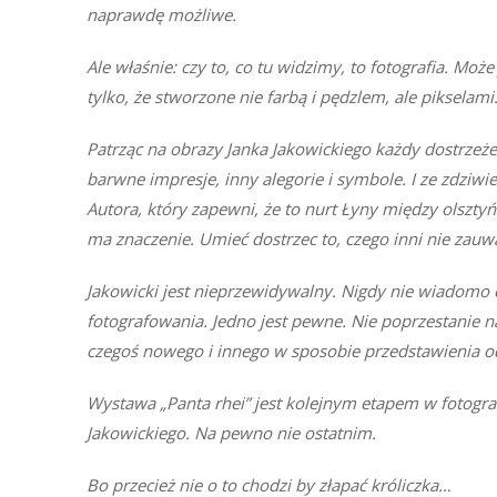
naprawdę możliwe.
Ale właśnie: czy to, co tu widzimy, to fotografia. Może
tylko, że stworzone nie farbą i pędzlem, ale pikselami
Patrząc na obrazy Janka Jakowickiego każdy dostrzeże
barwne impresje, inny alegorie i symbole. I ze zdzi
Autora, który zapewni, że to nurt Łyny między olsztyń
ma znaczenie. Umieć dostrzec to, czego inni nie zauwa
Jakowicki jest nieprzewidywalny. Nigdy nie wiadomo c
fotografowania. Jedno jest pewne. Nie poprzestanie n
czegoś nowego i innego w sposobie przedstawienia od 
Wystawa „Panta rhei” jest kolejnym etapem w fotogr
Jakowickiego. Na pewno nie ostatnim.
Bo przecież nie o to chodzi by złapać króliczka…