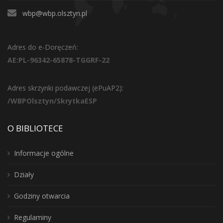
wbp@wbp.olsztyn.pl
Adres do e-Doręczeń:
AE:PL-96342-65878-TGGRF-22
Adres skrzynki podawczej (ePuAP2):
/WBPOlsztyn/SkrytkaESP
O BIBLIOTECE
Informacje ogólne
Działy
Godziny otwarcia
Regulaminy