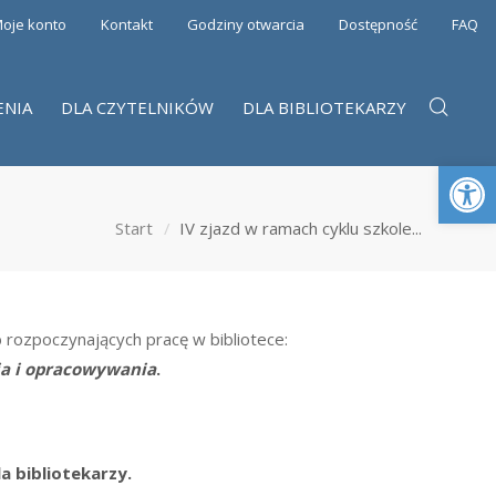
oje konto
Kontakt
Godziny otwarcia
Dostępność
FAQ
ENIA
DLA CZYTELNIKÓW
DLA BIBLIOTEKARZY
Otwórz 
Start
IV zjazd w ramach cyklu szkole...
 rozpoczynających pracę w bibliotece:
ia i opracowywania
.
la bibliotekarzy.