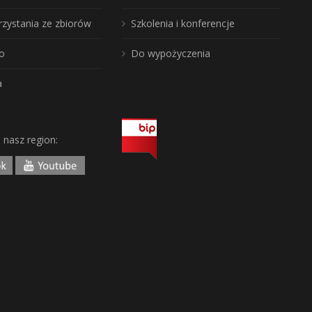
rzystania ze zbiorów
Szkolenia i konferencje
o
Do wypożyczenia
a
j nasz region: