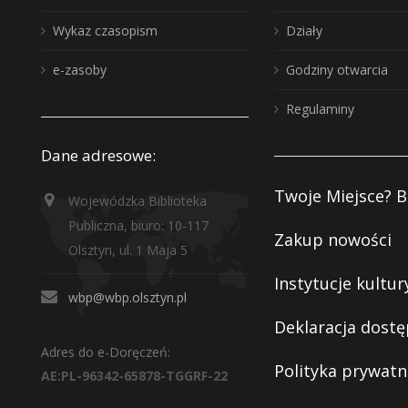
Wykaz czasopism
Działy
e-zasoby
Godziny otwarcia
Regulaminy
Dane adresowe:
Twoje Miejsce? B
Wojewódzka Biblioteka
Publiczna, biuro: 10-117
Zakup nowości
Olsztyn, ul. 1 Maja 5
Instytucje kultur
wbp@wbp.olsztyn.pl
Deklaracja dostę
Adres do e-Doręczeń:
Polityka prywatn
AE:PL-96342-65878-TGGRF-22