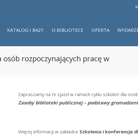
M
KATALOG I BAZY
O BIBLIOTECE
OFERTA
WYDARZ
la osób rozpoczynających pracę w
Zapraszamy na IV zjazd w ramach cyklu szkoleń dla osób
Z
asoby biblioteki publicznej – podstawy gromadzen
Więcej informacji w zakładce
Szkolenia i konferencje d