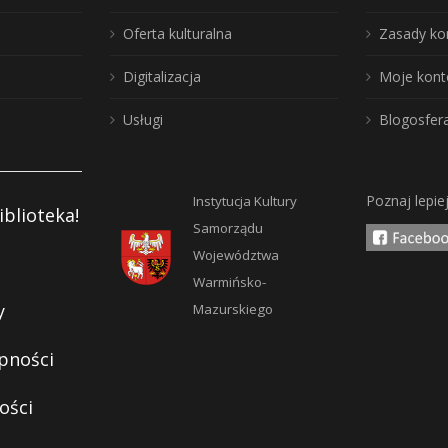
Oferta kulturalna
Zasady ko
Digitalizacja
Moje kont
Usługi
Blogosfer
Poznaj lepie
Instytucja Kultury
iblioteka!
Samorządu
Województwa
Warmińsko-
y
Mazurskiego
pności
ości