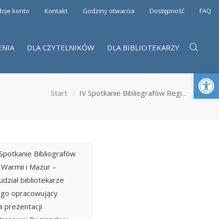
oje konto
Kontakt
Godziny otwarcia
Dostępność
FAQ
ENIA
DLA CZYTELNIKÓW
DLA BIBLIOTEKARZY
Otwórz 
Start
IV Spotkanie Bibliografów Regi...
Spotkanie Bibliografów
 Warmii i Mazur –
udział bibliotekarze
go opracowujący
a prezentacji