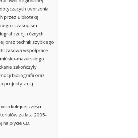
racowni Regionalnej
 dotyczących tworzenia
 przez Bibliotekę
nego i czasopism
liograficznej, różnych
lnej oraz technik szybkiego
chczasową współpracę
rmińsko-mazurskiego
otkanie zakończyły
cji bibliografii oraz
 projekty z nią
iera kolejnej części
ateriałów za lata 2005-
j na płycie CD.