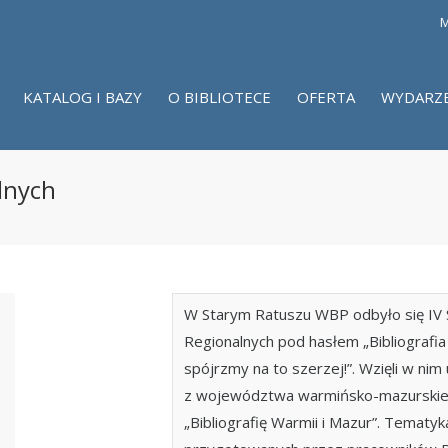
M
KATALOG I BAZY
O BIBLIOTECE
OFERTA
WYDARZ
lnych
W Starym Ratuszu WBP odbyło się IV 
Regionalnych pod hasłem „Bibliografia
spójrzmy na to szerzej!”. Wzięli w nim 
z województwa warmińsko-mazurskie
„Bibliografię Warmii i Mazur”. Tematyk