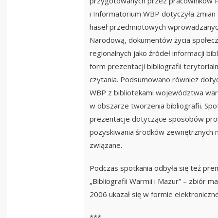
przygotowanych przez pracowników P
i Informatorium WBP dotyczyła zmian
haseł przedmiotowych wprowadzanych
Narodową, dokumentów życia społecz
regionalnych jako źródeł informacji bib
form prezentacji bibliografii terytoria
czytania. Podsumowano również doty
WBP z bibliotekami województwa wa
w obszarze tworzenia bibliografii. Sp
prezentacje dotyczące sposobów promo
pozyskiwania środków zewnętrznych na
związane.
Podczas spotkania odbyła się też prem
„Bibliografii Warmii i Mazur” – zbiór m
2006 ukazał się w formie elektroniczne
***