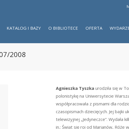
M
KATALOG I BAZY
O BIBLIOTECE
OFERTA
WYDARZ
007/2008
Agnieszka Tyszka
urodziła się w To
polonistykę na Uniwersytecie Warsza
współpracowała z pismami dla rodzi
czasopismach dziecięcych. Jej bajki u
telewizyjnej „Jedyneczce”. Wydała kilk
in.:
Świat się roi od Marianów
,
Róże w