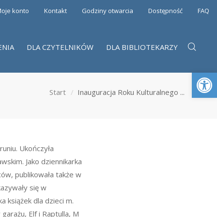
oje konto
Kontakt
Godziny otwarcia
Dostępność
FAQ
ENIA
DLA CZYTELNIKÓW
DLA BIBLIOTEKARZY
Otwórz 
Start
Inauguracja Roku Kulturalnego ...
runiu. Ukończyła
wskim. Jako dziennikarka
ców, publikowała także w
kazywały się w
a książek dla dzieci m.
 garażu
,
Elf i Raptulla
,
M