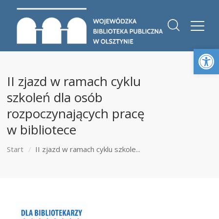
Otwórz 
II zjazd w ramach cyklu
szkoleń dla osób
rozpoczynających pracę
w bibliotece
Start
II zjazd w ramach cyklu szkole...