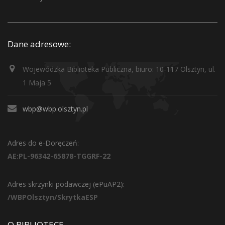
Dane adresowe:
Wojewódzka Biblioteka Publiczna, biuro: 10-117 Olsztyn, ul.
1 Maja 5
wbp@wbp.olsztyn.pl
Adres do e-Doręczeń:
AE:PL-96342-65878-TGGRF-22
Adres skrzynki podawczej (ePuAP2):
/WBPOlsztyn/SkrytkaESP
O BIBLIOTECE