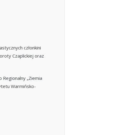
stycznych członkini
roty Czaplickiej oraz
b Regionalny „Ziemia
ytetu Warmińsko-