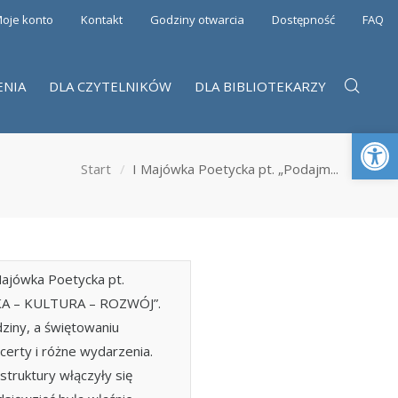
oje konto
Kontakt
Godziny otwarcia
Dostępność
FAQ
ENIA
DLA CZYTELNIKÓW
DLA BIBLIOTEKARZY
Otwórz 
Start
I Majówka Poetycka pt. „Podajm...
Majówka Poetycka pt.
UKA – KULTURA – ROZWÓJ”.
ziny, a świętowaniu
certy i różne wydarzenia.
ruktury włączyły się