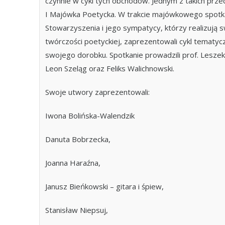
czynnie w cykl tych obchodów. Jednym z takich prze
I Majówka Poetycka. W trakcie majówkowego spotk
Stowarzyszenia i jego sympatycy, którzy realizują 
twórczości poetyckiej, zaprezentowali cykl tematy
swojego dorobku. Spotkanie prowadzili prof. Leszek
Leon Szeląg oraz Feliks Walichnowski.
Swoje utwory zaprezentowali:
Iwona Bolińska-Walendzik
Danuta Bobrzecka,
Joanna Haraźna,
Janusz Bieńkowski – gitara i śpiew,
Stanisław Niepsuj,