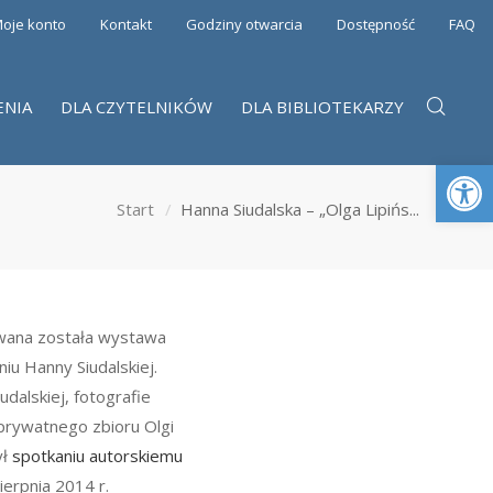
oje konto
Kontakt
Godziny otwarcia
Dostępność
FAQ
ENIA
DLA CZYTELNIKÓW
DLA BIBLIOTEKARZY
Otwórz 
Start
Hanna Siudalska – „Olga Lipińs...
wana została wystawa
niu Hanny Siudalskiej.
dalskiej, fotografie
z prywatnego zbioru Olgi
ył
spotkaniu autorskiemu
erpnia 2014 r.