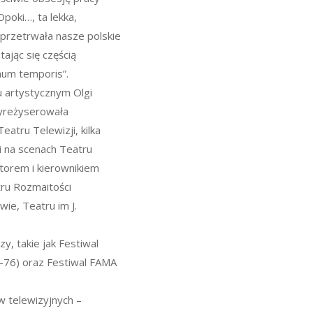
poki…, ta lekka,
 przetrwała nasze polskie
ając się częścią
num temporis”.
 artystycznym Olgi
 Wyreżyserowała
Teatru Telewizji, kilka
li na scenach Teatru
torem i kierownikiem
ru Rozmaitości
ie, Teatru im J.
y, takie jak Festiwal
8-76) oraz Festiwal FAMA
w telewizyjnych –