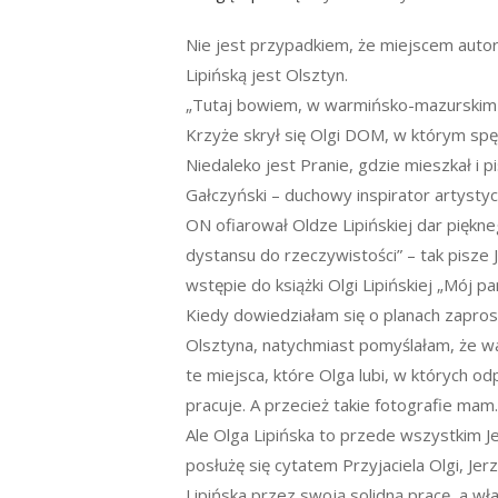
Nie jest przypadkiem, że miejscem autor
Lipińską jest Olsztyn.
„Tutaj bowiem, w warmińsko-mazurskim 
Krzyże skrył się Olgi DOM, w którym spę
Niedaleko jest Pranie, gdzie mieszkał i pi
Gałczyński – duchowy inspirator artysty
ON ofiarował Oldze Lipińskiej dar piękn
dystansu do rzeczywistości” – tak pisze
wstępie do książki Olgi Lipińskiej „Mój p
Kiedy dowiedziałam się o planach zaprosz
Olsztyna, natychmiast pomyślałam, że wa
te miejsca, które Olga lubi, w których o
pracuje. A przecież takie fotografie mam
Ale Olga Lipińska to przede wszystkim J
posłużę się cytatem Przyjaciela Olgi, Je
Lipińska przez swoją solidną pracę, a wł