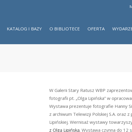
M
KATALOG I BAZY
O BIBLIOTECE
OFERTA
WYDARZ
W Galerii Stary Ratusz WBP zaprezento
fotografii pt. „Olga Lipińska” w opracowa
Wystawa prezentuje fotografie Hanny Siu
z archiwum Telewizji Polskiej S.A. oraz 
Lipińskiej. Wernisaż wystawy towarzysz
z Olgą Lipińską
. Wystawa czynna do 12 si