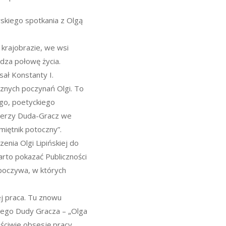
skiego spotkania z Olgą
krajobrazie, we wsi
dza połowę życia.
sał Konstanty I.
cznych poczynań Olgi. To
ego, poetyckiego
 Jerzy Duda-Gracz we
amiętnik potoczny”.
enia Olgi Lipińskiej do
rto pokazać Publiczności
dpoczywa, w których
.
ej praca. Tu znowu
rzego Dudy Gracza – „Olga
aściwie obsesję pracy