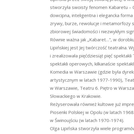
stworzyła swoisty fenomen Kabaretu – O
dowcipna, inteligentna i elegancka forma
zrywy, burze, rewolucje i metamorfozy st
zbiorowej świadomości i niezwykłym sig
Równie ważna jak „Kabaret…”, w dorobku
Lipińskiej jest Jej twórczość teatralna.
i zrealizowała pięćdziesiąt pięć spektakli 
spektakli operowych, kilkanaście spektak
Komedia w Warszawie (gdzie była dyrek
artystycznym w latach 1977-1990), Teat
w Warszawie, Teatru 6. Piętro w Warszaw
Słowackiego w Krakowie.
Reżyserowała również kultowe już imprez
Piosenki Polskiej w Opolu (w latach 196
w Świnoujściu (w latach 1970-1974).
Olga Lipińska stworzyła wiele programó