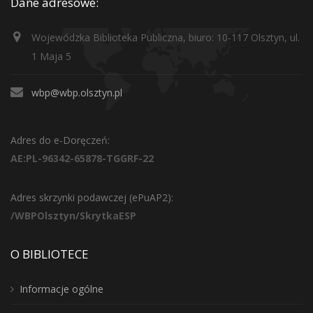
Dane adresowe:
Wojewódzka Biblioteka Publiczna, biuro: 10-117 Olsztyn, ul.
1 Maja 5
wbp@wbp.olsztyn.pl
Adres do e-Doręczeń:
AE:PL-96342-65878-TGGRF-22
Adres skrzynki podawczej (ePuAP2):
/WBPOlsztyn/SkrytkaESP
O BIBLIOTECE
Informacje ogólne