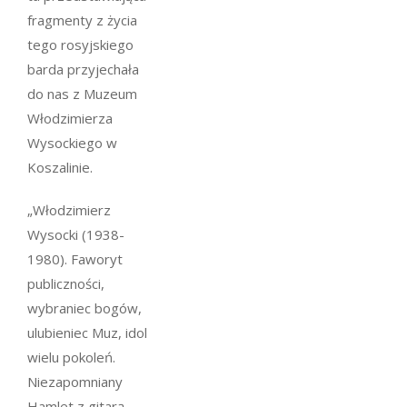
fragmenty z życia
tego rosyjskiego
barda przyjechała
do nas z Muzeum
Włodzimierza
Wysockiego w
Koszalinie.
„Włodzimierz
Wysocki (1938-
1980). Faworyt
publiczności,
wybraniec bogów,
ulubieniec Muz, idol
wielu pokoleń.
Niezapomniany
Hamlet z gitarą,