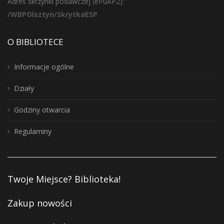
Adres skrzynki podawczej (ePuAP2):
/WBPOlsztyn/SkrytkaESP
O BIBLIOTECE
Informacje ogólne
Działy
Godziny otwarcia
Regulaminy
Twoje Miejsce? Biblioteka!
Zakup nowości