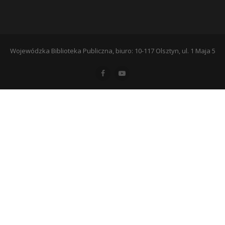
Wojewódzka Biblioteka Publiczna, biuro: 10-117 Olsztyn, ul. 1 Maja 5