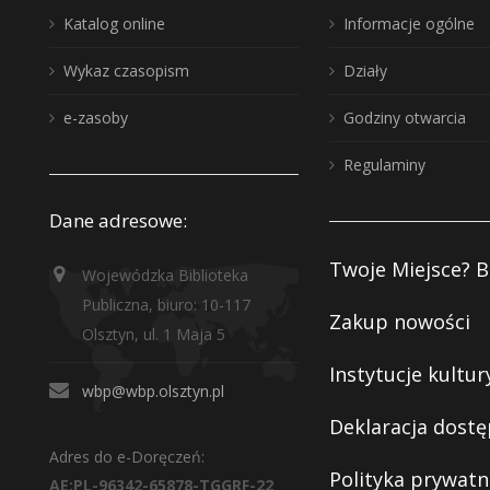
Katalog online
Informacje ogólne
Wykaz czasopism
Działy
e-zasoby
Godziny otwarcia
Regulaminy
Dane adresowe:
Twoje Miejsce? B
Wojewódzka Biblioteka
Publiczna, biuro: 10-117
Zakup nowości
Olsztyn, ul. 1 Maja 5
Instytucje kultur
wbp@wbp.olsztyn.pl
Deklaracja dostę
Adres do e-Doręczeń:
Polityka prywatn
AE:PL-96342-65878-TGGRF-22