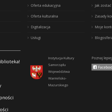
Oferta edukacyjna
Jak zosta
Oferta kulturalna
Zasady ko
Digitalizacja
Moje kont
Usługi
Blogosfer
Poznaj lepie
Instytucja Kultury
iblioteka!
Samorządu
Województwa
Warmińsko-
y
Mazurskiego
pności
ości