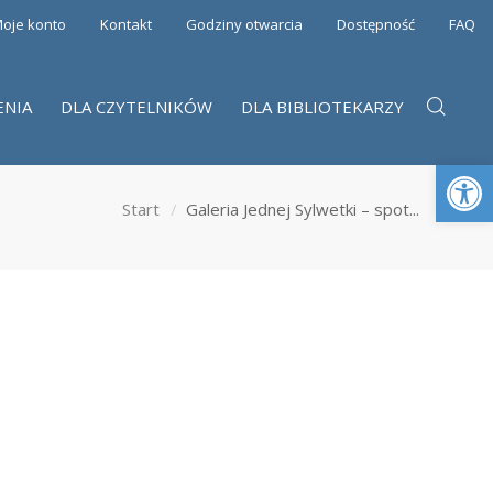
oje konto
Kontakt
Godziny otwarcia
Dostępność
FAQ
ENIA
DLA CZYTELNIKÓW
DLA BIBLIOTEKARZY
Otwórz 
Start
Galeria Jednej Sylwetki – spot...