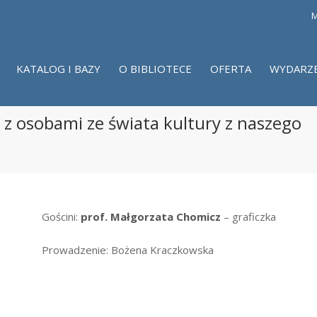
M
KATALOG I BAZY
O BIBLIOTECE
OFERTA
WYDARZ
a z osobami ze świata kultury z naszego
Gościni:
prof. Małgorzata Chomicz
– graficzka
Prowadzenie: Bożena Kraczkowska