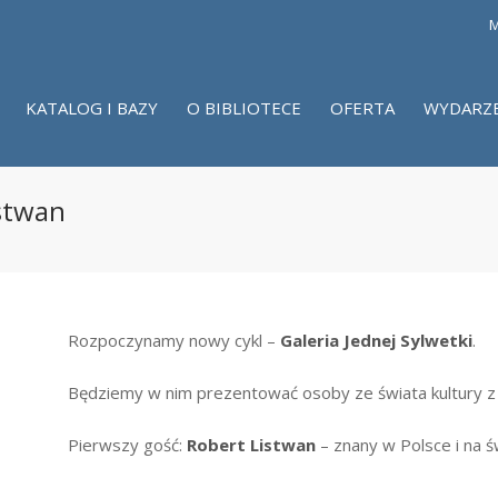
M
KATALOG I BAZY
O BIBLIOTECE
OFERTA
WYDARZ
istwan
Rozpoczynamy nowy cykl –
Galeria Jednej Sylwetki
.
Będziemy w nim prezentować osoby ze świata kultury z
Pierwszy gość:
Robert Listwan
– znany w Polsce i na ś