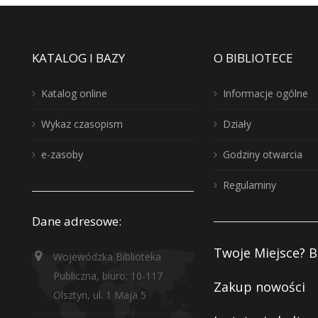
KATALOG I BAZY
O BIBLIOTECE
Katalog online
Informacje ogólne
Wykaz czasopism
Działy
e-zasoby
Godziny otwarcia
Regulaminy
Dane adresowe:
Twoje Miejsce? B
Wojewódzka Biblioteka
Publiczna, biuro: 10-117
Zakup nowości
Olsztyn, ul. 1 Maja 5