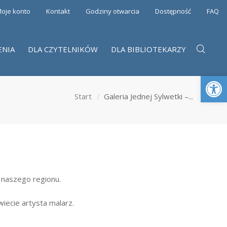
oje konto
Kontakt
Godziny otwarcia
Dostępność
FAQ
ENIA
DLA CZYTELNIKÓW
DLA BIBLIOTEKARZY
Otwórz 
Start
Galeria Jednej Sylwetki –...
 naszego regionu.
wiecie artysta malarz.