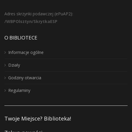
Adres skrzynki podawczej (ePuAP2):
/WBPOlsztyn/SkrytkaESP
O BIBLIOTECE
Informacje ogólne
Działy
Godziny otwarcia
Regulaminy
Twoje Miejsce? Biblioteka!