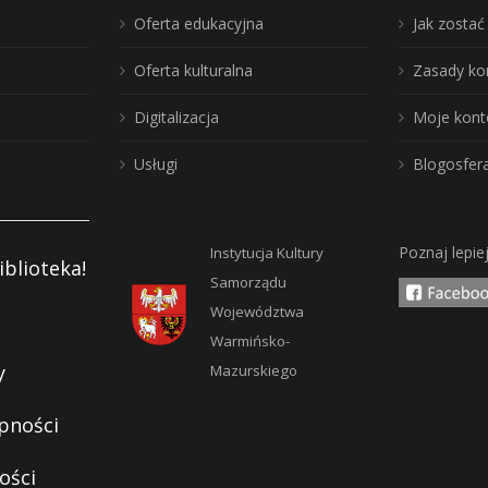
Oferta edukacyjna
Jak zosta
Oferta kulturalna
Zasady ko
Digitalizacja
Moje kont
Usługi
Blogosfer
Poznaj lepie
Instytucja Kultury
iblioteka!
Samorządu
Województwa
Warmińsko-
y
Mazurskiego
pności
ości