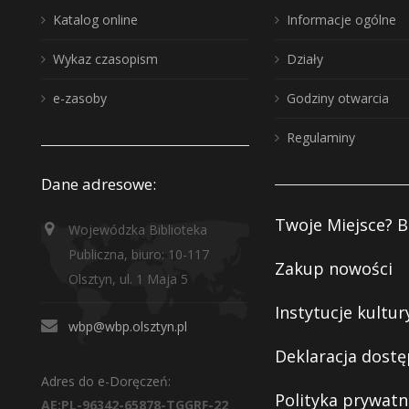
Katalog online
Informacje ogólne
Wykaz czasopism
Działy
e-zasoby
Godziny otwarcia
Regulaminy
Dane adresowe:
Twoje Miejsce? B
Wojewódzka Biblioteka
Publiczna, biuro: 10-117
Zakup nowości
Olsztyn, ul. 1 Maja 5
Instytucje kultur
wbp@wbp.olsztyn.pl
Deklaracja dostę
Adres do e-Doręczeń:
Polityka prywatn
AE:PL-96342-65878-TGGRF-22