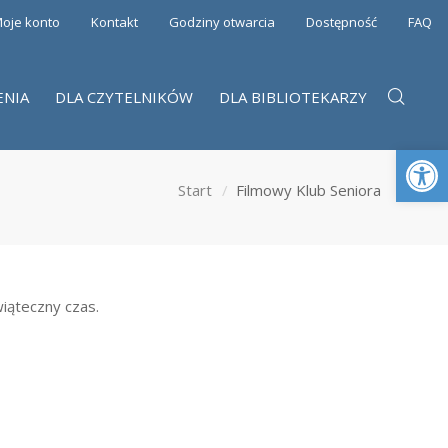
oje konto
Kontakt
Godziny otwarcia
Dostępność
FAQ
ENIA
DLA CZYTELNIKÓW
DLA BIBLIOTEKARZY
Otwórz 
Start
Filmowy Klub Seniora
wiąteczny czas.