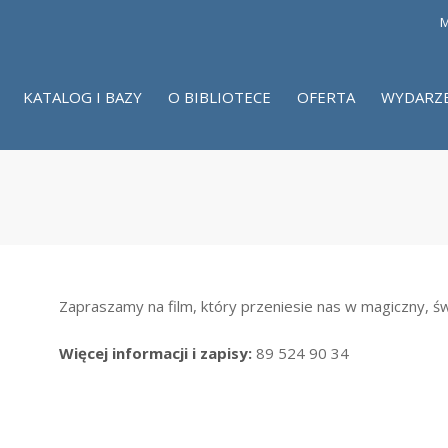
M
KATALOG I BAZY
O BIBLIOTECE
OFERTA
WYDARZ
Zapraszamy na film, który przeniesie nas w magiczny, ś
Więcej informacji i zapisy:
89 524 90 34