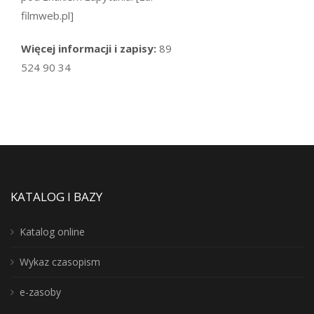
filmweb.pl]
Więcej informacji i zapisy:
89
524 90 34
KATALOG I BAZY
Katalog online
Wykaz czasopism
e-zasoby