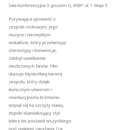
Sala konferencyjna 3 (poziom I), WBP; ul. 1 Maja 5
Porywająca opowieść o
zespole rockowym, jego
muzyce i niezwykłym
wokaliście, który przełamując
stereotypy i konwencje,
zdobył uwielbienie
niezliczonych fanów. Film
ukazuje błyskotliwą karierę
zespołu, który dzięki
ikonicznym utworom i
rewolucyjnemu brzmieniu
wspiął się na szczyty sławy,
dopóki skandalizujący styl
lidera nie postawił wszystkiego
pod znakiem zapytania. [za: