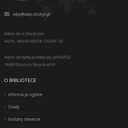
wbp@wbp.olsztyn.pl
Adres do e-Doręczeń:
AE:PL-96342-65878-TGGRF-22
Adres skrzynki podawczej (ePuAP2):
/WBPOlsztyn/SkrytkaESP
O BIBLIOTECE
Informacje ogólne
Działy
Godziny otwarcia