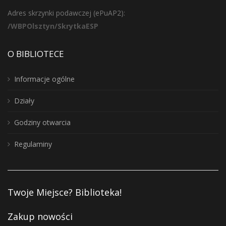
Adres skrzynki podawczej (ePuAP2):
/WBPOlsztyn/SkrytkaESP
O BIBLIOTECE
Informacje ogólne
Działy
Godziny otwarcia
Regulaminy
Twoje Miejsce? Biblioteka!
Zakup nowości