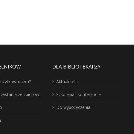
ELNIKÓW
DLA BIBLIOTEKARZY
ć użytkownikiem?
Aktualności
rzystania ze zbiorów
Szkolenia i konferencje
o
Do wypożyczenia
a