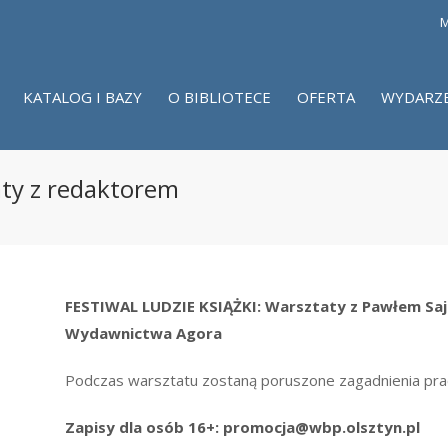
M
KATALOG I BAZY
O BIBLIOTECE
OFERTA
WYDARZ
aty z redaktorem
FESTIWAL LUDZIE KSIĄŻKI: Warsztaty z Pawłem Sa
Wydawnictwa Agora
Podczas warsztatu zostaną poruszone zagadnienia prac
Zapisy dla osób 16+: promocja@wbp.olsztyn.pl