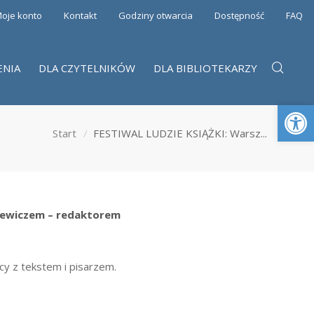
oje konto
Kontakt
Godziny otwarcia
Dostępność
FAQ
ENIA
DLA CZYTELNIKÓW
DLA BIBLIOTEKARZY
Otwórz 
Start
FESTIWAL LUDZIE KSIĄŻKI: Warsz...
jewiczem – redaktorem
y z tekstem i pisarzem.