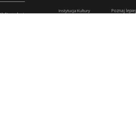
Poznaj lepie
Instytucja Kultury
iblioteka!
Samorządu
Województwa
Warmińsko-
y
Mazurskiego
pności
ości