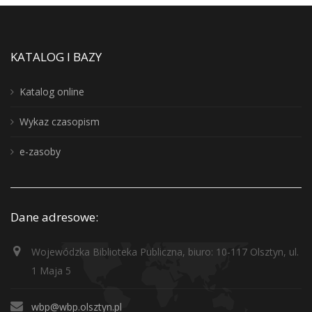
KATALOG I BAZY
Katalog online
Wykaz czasopism
e-zasoby
Dane adresowe:
Wojewódzka Biblioteka Publiczna, biuro: 10-117 Olsztyn, ul.
1 Maja 5
wbp@wbp.olsztyn.pl