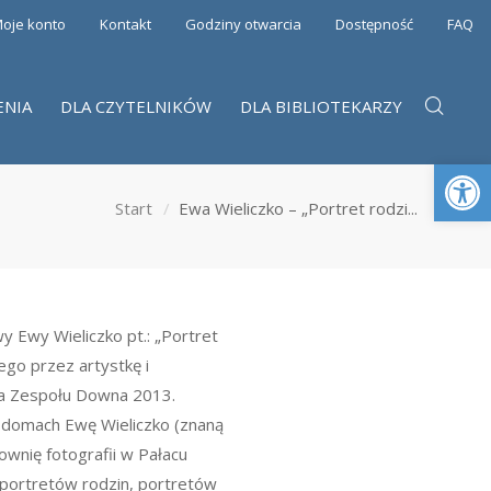
oje konto
Kontakt
Godziny otwarcia
Dostępność
FAQ
ENIA
DLA CZYTELNIKÓW
DLA BIBLIOTEKARZY
Otwórz 
Start
Ewa Wieliczko – „Portret rodzi...
y Ewy Wieliczko pt.: „Portret
ego przez artystkę i
ia Zespołu Downa 2013.
 domach Ewę Wieliczko (znaną
ownię fotografii w Pałacu
portretów rodzin, portretów