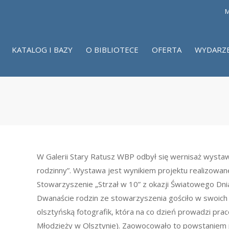
M
KATALOG I BAZY
O BIBLIOTECE
OFERTA
WYDARZ
W Galerii Stary Ratusz WBP odbył się wernisaż wystaw
rodzinny”. Wystawa jest wynikiem projektu realizowan
Stowarzyszenie „Strzał w 10” z okazji Światowego Dn
Dwanaście rodzin ze stowarzyszenia gościło w swoich
olsztyńską fotografik, która na co dzień prowadzi prac
Młodzieży w Olsztynie). Zaowocowało to powstaniem 