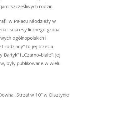
jami szczęśliwych rodzin.
rafii w Pałacu Młodzieży w
cia i sukcesy licznego grona
wych ogólnopolskich i
rodzinny” to jej trzecia
ałtyk” i „Czarno-białe”. Jej
ów, były publikowane w wielu
Downa „Strzał w 10” w Olsztynie