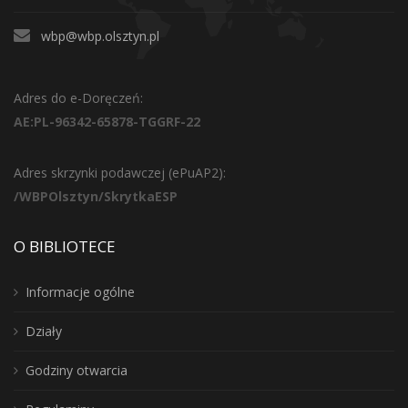
wbp@wbp.olsztyn.pl
Adres do e-Doręczeń:
AE:PL-96342-65878-TGGRF-22
Adres skrzynki podawczej (ePuAP2):
/WBPOlsztyn/SkrytkaESP
O BIBLIOTECE
Informacje ogólne
Działy
Godziny otwarcia