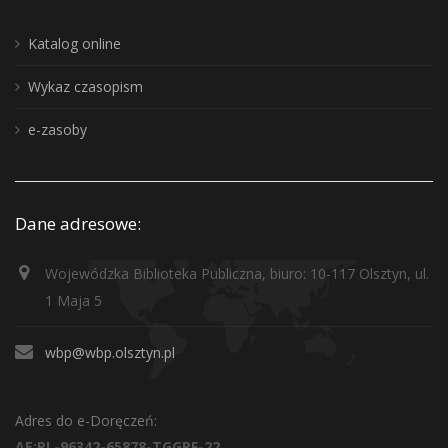
Katalog online
Wykaz czasopism
e-zasoby
Dane adresowe:
Wojewódzka Biblioteka Publiczna, biuro: 10-117 Olsztyn, ul.
1 Maja 5
wbp@wbp.olsztyn.pl
Adres do e-Doręczeń:
AE:PL-96342-65878-TGGRF-22