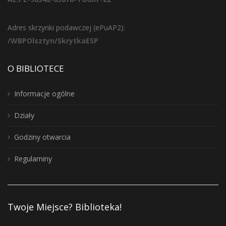
Adres skrzynki podawczej (ePuAP2):
/WBPOlsztyn/SkrytkaESP
O BIBLIOTECE
Informacje ogólne
Działy
Godziny otwarcia
Regulaminy
Twoje Miejsce? Biblioteka!