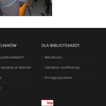
ELNIKÓW
DLA BIBLIOTEKARZY
ć użytkownikiem?
Aktualności
rzystania ze zbiorów
Szkolenia i konferencje
o
Do wypożyczenia
a