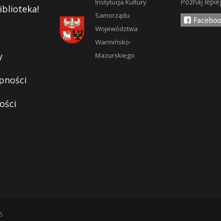
Poznaj lepie
Instytucja Kultury
iblioteka!
Samorządu
Województwa
Warmińsko-
y
Mazurskiego
pności
ości
5