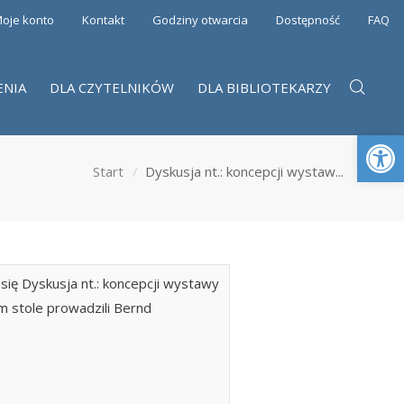
oje konto
Kontakt
Godziny otwarcia
Dostępność
FAQ
ENIA
DLA CZYTELNIKÓW
DLA BIBLIOTEKARZY
Otwórz 
Start
Dyskusja nt.: koncepcji wystaw...
ię Dyskusja nt.: koncepcji wystawy
ym stole prowadzili Bernd