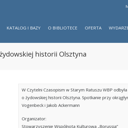
M
KATALOG I BAZY
O BIBLIOTECE
OFERTA
WYDARZ
żydowskiej historii Olsztyna
W Czytelni Czasopism w Starym Ratuszu WBP odbyła s
o żydowskiej historii Olsztyna. Spotkanie przy okrągł
Vogenbeck i Jakob Ackermann
Organizator:
Stowarzyszenie Wspólnota Kulturowa „Borussia”