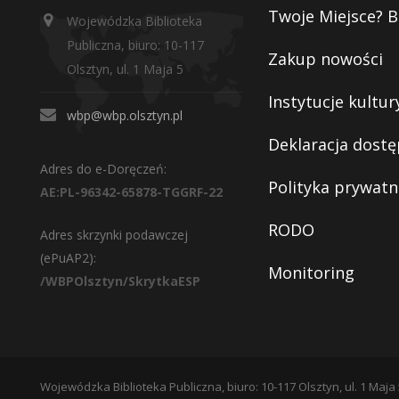
Twoje Miejsce? B
Wojewódzka Biblioteka
Publiczna, biuro: 10-117
Zakup nowości
Olsztyn, ul. 1 Maja 5
Instytucje kultur
wbp@wbp.olsztyn.pl
Deklaracja dostę
Adres do e-Doręczeń:
Polityka prywatn
AE:PL-96342-65878-TGGRF-22
RODO
Adres skrzynki podawczej
(ePuAP2):
Monitoring
/WBPOlsztyn/SkrytkaESP
Wojewódzka Biblioteka Publiczna, biuro: 10-117 Olsztyn, ul. 1 Maja 