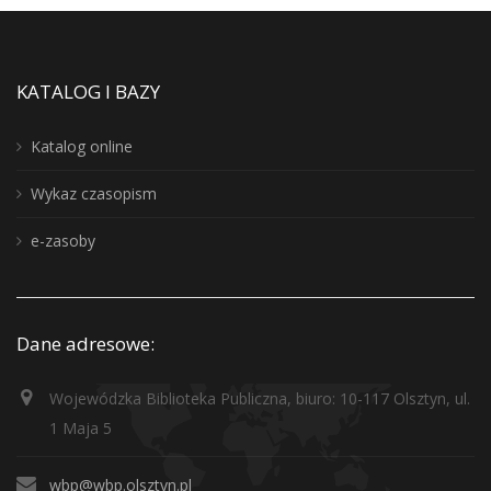
KATALOG I BAZY
Katalog online
Wykaz czasopism
e-zasoby
Dane adresowe:
Wojewódzka Biblioteka Publiczna, biuro: 10-117 Olsztyn, ul.
1 Maja 5
wbp@wbp.olsztyn.pl