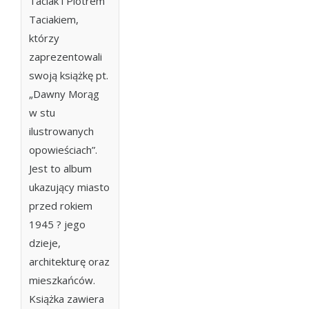
Taciak i Piotrem
Taciakiem,
którzy
zaprezentowali
swoją książkę pt.
„Dawny Morąg
w stu
ilustrowanych
opowieściach”.
Jest to album
ukazujący miasto
przed rokiem
1945 ? jego
dzieje,
architekturę oraz
mieszkańców.
Książka zawiera