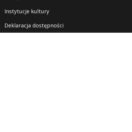
Instytucje kultury
Deklaracja dostępności
Polityka prywatności
RODO
Monitoring
OFERTA
Oferta edukacyjna
Oferta kulturalna
Digitalizacja