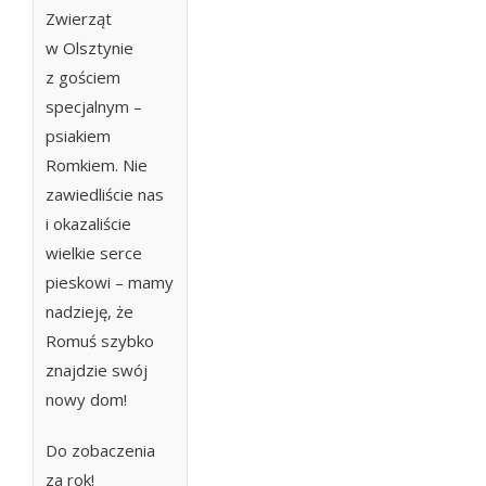
Zwierząt
w Olsztynie
z gościem
specjalnym –
psiakiem
Romkiem. Nie
zawiedliście nas
i okazaliście
wielkie serce
pieskowi – mamy
nadzieję, że
Romuś szybko
znajdzie swój
nowy dom!
Do zobaczenia
za rok!